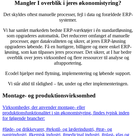
Mangler I overblik i jeres økonomistyring?
Det skyldes oftest manuelle processer, fejl i data og forældede ERP-
systemer.
Vi har samlet markedets bedste ERP-værktøjer i én standardløsning,
som opgraderes automatisk. Det reducerer omfanget af manuelle
processer, øger datakvaliteten og sikrer, at jeres ERP-løsning
opgraderes løbende. Få en hurtigere, billigere og mere enkel ERP-
løsning, som kan tilpasses jeres processer. Det sikrer, at I har bedre
overblik over jeres virksomhed og flere ressourcer til analyse og
afrapportering.
Ecodel hjælper med flytning, implementering og løbende support.
Vi står altid til rådighed – før, under og efter implementeringen.
Montage- og produktionsvirksomhed
Virksomheder, der anvender montage- eller
produktionsfunktionalitet i sin økonomistyring, findes typisk inden
for følgende brancher:
#føde- og drikkevarer, #tekstil- og læderindustri, #træ- og
papirindustri, #kemisk industri, #medicinal industri, #plast- glas og