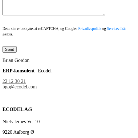
Dette site er beskyttet af reCAPTCHA, og Googles
Privatlivspolitik
og
Servicevilkår
gælder.
Brian Gordon
ERP-konsulent
| Ecodel
22 12 30 21
bgo@ecodel.com
ECODEL A/S
Niels Jernes Vej 10
9220 Aalborg Ø