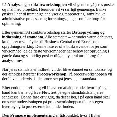
På
Analyse og strukturworkshoppen
vil vi gennemgå jeres ønsker
og mål med projektet. Herunder vil vi særligt gennemgå, hvilke
ønsker I har til fremtidige analyser og rapportering, samt hvilke
administrative processer og forretningsgange, som har brug for
optimering.
Efter gennemført strukturworkshop starter
Dataoprydning og
indlæsning af stamdata
. Alle stamdata – herunder varer, debitorer,
kreditorer mv. – flyttes til Business Central med Excel som
oprydningsværktøj. Denne fase er ofte tidskrævende for jer som
virksomhed, da de fleste virksomheder har behov for oprydning i
gamle data og samtidigt ønsker tilføjet ny struktur til brug for
analyser mv.
Når jeres stamdata er indlæst, vil der blive dannet en sandkasse, og
der afholdes herefter
Procesworkshop
. På procesworkshoppen vil
der blive undervist i alle processer på jeres egne stamdata.
Efter endt undervisning vil I have en aftalt periode, hvor I på egen
hånd kan træne og lave
Flowtest
på egne stamdatadata i jeres
sandkasse. Denne fase er vigtig, da det er her, i på egen hånd skal
omsætte undervisningen på procesworkshoppen til jeres egen
hverdag og få processerne ind under huden.
Den
Primære implementering
er tidspunktet, hvor I flytter