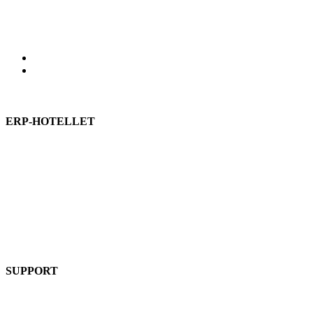
Salgs- og leveringsbetingelser
AppSource:
End-user-agreement
Privacy policy
App sikkerhed
ERP-HOTELLET
Funktioner
Om ERP-hotellet
Integrationer
Implementering
Priser
SUPPORT
Support