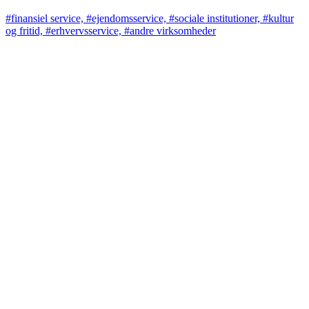
#finansiel service, #ejendomsservice, #sociale institutioner, #kultur
og fritid, #erhvervsservice, #andre virksomheder