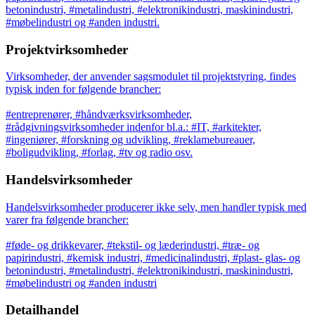
betonindustri, #metalindustri, #elektronikindustri, maskinindustri,
#møbelindustri og #anden industri.
Projektvirksomheder
Virksomheder, der anvender sagsmodulet til projektstyring, findes
typisk inden for følgende brancher:
#entreprenører, #håndværksvirksomheder,
#rådgivningsvirksomheder indenfor bl.a.: #IT, #arkitekter,
#ingeniører, #forskning og udvikling, #reklamebureauer,
#boligudvikling, #forlag, #tv og radio osv.
Handelsvirksomheder
Handelsvirksomheder producerer ikke selv, men handler typisk med
varer fra følgende brancher:
#føde- og drikkevarer, #tekstil- og læderindustri, #træ- og
papirindustri, #kemisk industri, #medicinalindustri, #plast- glas- og
betonindustri, #metalindustri, #elektronikindustri, maskinindustri,
#møbelindustri og #anden industri
Detailhandel